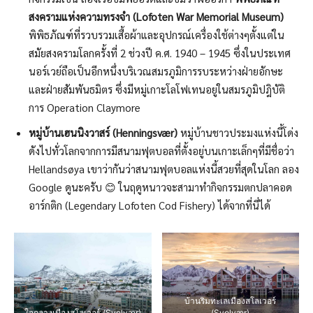
สงครามแห่งความทรงจำ (Lofoten War Memorial Museum)
พิพิธภัณฑ์ที่รวบรวมเสื้อผ้าและอุปกรณ์เครื่องใช้ต่างๆตั้งแต่ใน
สมัยสงครามโลกครั้งที่ 2 ช่วงปี ค.ศ. 1940 – 1945 ซึ่งในประเทศ
นอร์เวย์ถือเป็นอีกหนึ่งบริเวณสมรภูมิการรบระหว่างฝ่ายอักษะ
และฝ่ายสัมพันธมิตร ซึ่งมีหมู่เกาะโลโฟเทนอยู่ในสมรภูมิปฎิบัติ
การ Operation Claymore
หมู่บ้านเฮนนิงวาสร์ (Henningsvær)
หมู่บ้านชาวประมงแห่งนี้โด่ง
ดังไปทั่วโลกจากการมีสนามฟุตบอลที่ตั้งอยู่บนเกาะเล็กๆที่มีชื่อว่า
Hellandsøya เขาว่ากันว่าสนามฟุตบอลแห่งนี้สวยที่สุดในโลก ลอง
Google ดูนะครับ 😊 ในฤดูหนาวจะสามาทำกิจกรรมตกปลาคอด
อาร์กติก (Legendary Lofoten Cod Fishery) ได้จากที่นี่ได้
บ้านริมทะเลเมืองสโลเวอร์
ใจกลางเมืองสโลเวอร์ (Svolvær)
(Svolvær)