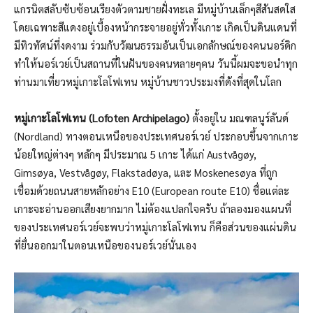
แกรนิตสลับซับซ้อนเรียงตัวตามชายฝั่งทะเล มีหมู่บ้านเล็กๆสีสันสดใส
โดยเฉพาะสีแดงอยู่เบื้องหน้ากระจายอยู่ทั่วทั้งเกาะ เกิดเป็นดินแดนที่
มีทิวทัศน์ที่งดงาม ร่วมกับวัฒนธรรมอันเป็นเอกลักษณ์ของคนนอร์ดิก
ทำให้นอร์เวย์เป็นสถานที่ในฝันของคนหลายๆคน วันนี้ผมจะขอนำทุก
ท่านมาเที่ยวหมู่เกาะโลโฟเทน หมู่บ้านชาวประมงที่ดังที่สุดในโลก
หมู่เกาะโลโฟเทน (Lofoten Archipelago)
ตั้งอยู่ใน มณฑลนูร์ลันด์
(Nordland) ทางตอนเหนือของประเทศนอร์เวย์ ประกอบขึ้นจากเกาะ
น้อยใหญ่ต่างๆ หลักๆ มีประมาณ 5 เกาะ ได้แก่ Austvågøy,
Gimsøya, Vestvågøy, Flakstadøya, และ Moskenesøya ที่ถูก
เชื่อมด้วยถนนสายหลักอย่าง E10 (European route E10) ชื่อแต่ละ
เกาะจะอ่านออกเสียงยากมาก ไม่ต้องแปลกใจครับ ถ้าลองมองแผนที่
ของประเทศนอร์เวย์จะพบว่าหมู่เกาะโลโฟเทน ก็คือส่วนของแผ่นดิน
ที่ยื่นออกมาในตอนเหนือของนอร์เวย์นั่นเอง