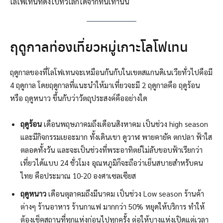
โลโฟเทนที่ดังไปทั่วโลกได้จากที่นี่เท่านั้น
ฤดูกาลท่องเที่ยวหมู่เกาะโลโฟเทน
ฤดูกาลของที่โลโฟเทนจะเหมือนกันกับในเขตสแกนดิเนเวียทั่วไปคือมี
4 ฤดูกาล โดยฤดูกาลที่แนะนำให้มาเที่ยวจะมี 2 ฤดูกาลคือ ฤดูร้อน
หรือ ฤดูหนาว ขึ้นกับว่าวัตถุประสงค์คืออย่างใด
ฤดูร้อน
เดือนพฤษภาคมถึงเดือนสิงหาคม เป็นช่วง high season
และมีกิจกรรมเยอะมาก ทั้งเดินเขา ดูวาฬ พายคายัค ตกปลา ฟ้าใส
ตลอดทั้งวัน และจะเป็นช่วงที่พระอาทิตย์ไม่ลับขอบฟ้าเรียกว่า
เที่ยวได้แบบ 24 ชั่วโมง อุณหภูมิก็จะถือว่าเย็นสบายสำหรับคน
ไทย คือประมาณ 10-20 องศาเซลเซียส
ฤดูหนาว
เดือนตุลาคมถึงมีนาคม
เป็นช่วง Low season ร้านค้า
ต่างๆ ร้านอาหาร ร้านกาแฟ มากกว่า 50% หยุดให้บริการ ทำให้
ต้องเช็คสถานที่ทุกแห่งก่อนไปทุกครั้ง ต่อให้บางแห่งเปิดแต่เวลา