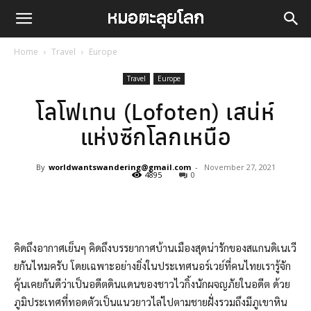
Home
Travel
Europe
Travel
Europe
โลโฟเทน (Lofoten) เสน่ห์
แห่งซีกโลกเหนือ
By
worldwantswandering@gmail.com
-
November 27, 2021
4895
0
Facebook
LINE
คิดถึงอากาศเย็นๆ คิดถึงบรรยากาศบ้านเมืองสุดน่ารักของสแกนดิเนเวี
ยกันไหมครับ โดยเฉพาะอย่างยิ่งในประเทศนอร์เวย์ที่คนไทยเรารู้จัก
คุ้นเคยกันดีว่าเป็นอดีตดินแดนของชาวไวกิ้งนักผจญภัยในอดีต ด้วย
ภูมิประเทศที่ทอดตัวเป็นแนวยาวไล่ไปตามชายฝั่งรวมถึงมีภูเขาหิน