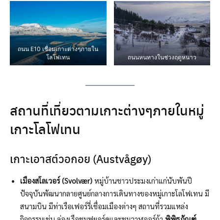
ถนน E10 เชื่อมเกาะต่างๆภายใน
โลโฟเทน
ถนนหนทางในช่วงฤดูหนาว
สถานที่เที่ยวตามเกาะต่างๆภายในหมู่
เกาะโลโฟเทน
เกาะเอาสต์วอกอย (Austvågøy)
เมืองสโลเวอร์ (Svolvær)
หมู่บ้านชาวประมงเก่าแก่นับพันปี
ปัจจุบันพัฒนากลายศูนย์กลางการเดินทางของหมู่เกาะโลโฟเทน มี
สนามบิน มีท่าเรือเฟอร์รี่เชื่อมเมืองต่างๆ สถานที่รวมแหล่ง
กิจกรรมเช่น ล่องเรือชมฟยอร์ดและชมวาฬออร์ก้า
พิพิธภัณฑ์