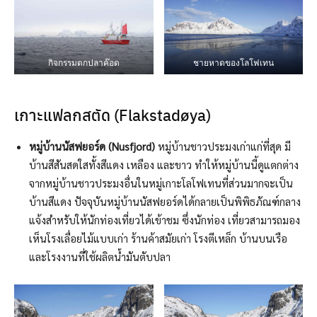
กิจกรรมตกปลาค๊อด
ชายหาดของโลโฟเทน
เกาะแฟลกสตัด (Flakstadøya)
หมู่บ้านนัสฟยอร์ด (Nusfjord)
หมู่บ้านชาวประมงเก่าแก่ที่สุด มี
บ้านสีสันสดใสทั้งสีแดง เหลือง และขาว ทำให้หมู่บ้านนี้ดูแตกต่าง
จากหมู่บ้านชาวประมงอื่นในหมู่เกาะโลโฟเทนที่ส่วนมากจะเป็น
บ้านสีแดง ปัจจุบันหมู่บ้านนัสฟยอร์ดได้กลายเป็นพิพิธภัณฑ์กลาง
แจ้งสำหรับให้นักท่องเที่ยวได้เข้าชม ซึ่งนักท่อง เที่ยวสามารถมอง
เห็นโรงเลื่อยไม้แบบเก่า ร้านค้าสมัยเก่า โรงตีเหล็ก บ้านบนเรือ
และโรงงานที่ใช้ผลิตน้ำมันตับปลา