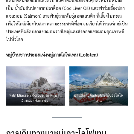
แค่นึกกลิ่นก็ลอยมาแล้วครับ สินค้าที่มีชื่อเสียงอื่นๆก็คงหนีไม่พ้นจะ
เป็น น้ำมันตับปลาจากปลาค็อด (Cod Liver Oil) และฟาร์มเลี้ยงปลา
แซลมอน (Salmon) สายพันธุ์สายพันธุ์แอตแลนติก ที่เลี้ยงในทะเล
เพื่อให้ใกล้เคียงกับสภาพตามธรรมชาติที่สุด จนเรียกได้ว่านอร์เวย์เป็น
ประเทศที่ผลิตปลาแซลมอนรายใหญ่และส่งออกแซลมอนคุณภาพดี
ไปทั่วโลก
หมู่บ้านชาวประมงแห่งหมู่เกาะโลโฟเทน (Lofoten)
ที่พัก Eliassen Rorbuer ณ หมู่บ้าน
บ้านสีแดงคือสัญลักษณ์ของโลโฟ
ฮัมนอย (Hamnøy)
เทน
การเดินทางมาหมู่เกาะโลโฟเทน