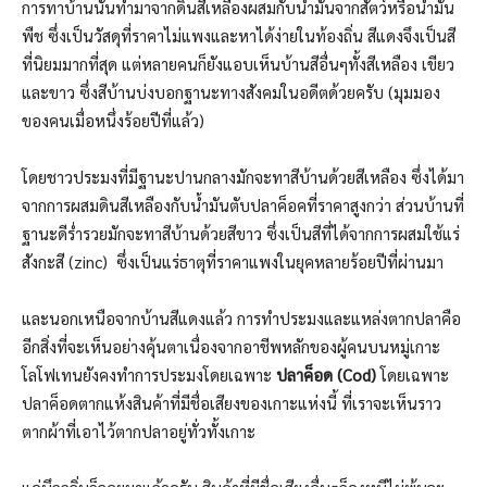
การทาบ้านนั้นทำมาจากดินสีเหลืองผสมกับน้ำมันจากสัตว์หรือน้ำมัน
พืช ซึ่งเป็นวัสดุที่ราคาไม่แพงและหาได้ง่ายในท้องถิ่น สีแดงจึงเป็นสี
ที่นิยมมากที่สุด แต่หลายคนก็ยังแอบเห็นบ้านสีอื่นๆทั้งสีเหลือง เขียว
และขาว ซึ่งสีบ้านบ่งบอกฐานะทางสังคมในอดีตด้วยครับ (มุมมอง
ของคนเมื่อหนึ่งร้อยปีที่แล้ว)
โดยชาวประมงที่มีฐานะปานกลางมักจะทาสีบ้านด้วยสีเหลือง ซึ่งได้มา
จากการผสมดินสีเหลืองกับน้ำมันตับปลาค็อคที่ราคาสูงกว่า ส่วนบ้านที่
ฐานะดีร่ำรวยมักจะทาสีบ้านด้วยสีขาว ซึ่งเป็นสีที่ได้จากการผสมใช้แร่
สังกะสี (zinc) ซึ่งเป็นแร่ธาตุที่ราคาแพงในยุคหลายร้อยปีที่ผ่านมา
และนอกเหนือจากบ้านสีแดงแล้ว การทำประมงและแหล่งตากปลาคือ
อีกสิ่งที่จะเห็นอย่างคุ้นตาเนื่องจากอาชีพหลักของผู้คนบนหมู่เกาะ
โลโฟเทนยังคงทำการประมงโดยเฉพาะ
ปลาค็อด (Cod)
โดยเฉพาะ
ปลาค็อดตากแห้งสินค้าที่มีชื่อเสียงของเกาะแห่งนี้ ที่เราจะเห็นราว
ตากผ้าที่เอาไว้ตากปลาอยู่ทั่วทั้งเกาะ