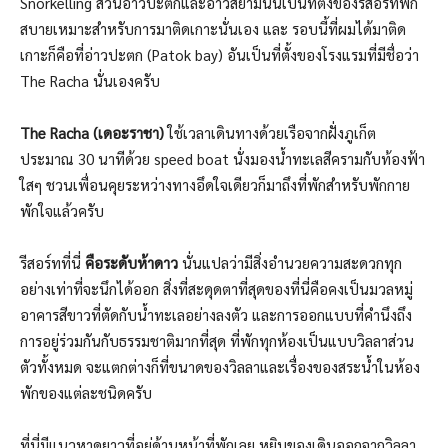
Snorkelling ส่วนอ่าวปะตกและอ่าวสยามนั้นเป็นที่ตั้งของรีสอร์ทพัก
สบายเหมาะสำหรับการมาติดเกาะนั่นเอง และ รอบนี้ที่ผมได้มาติด
เกาะก็คือที่อ่าวปะตก (Patok bay) อันเป็นที่ตั้งของโรงแรมที่มีชื่อว่า
The Racha นั่นเองครับ
The Racha (เดอะราชา)
ใช้เวลาเดินทางด้วยเรือจากฝั่งภูเก็ต
ประมาณ 30 นาทีด้วย speed boat นั่งมองน้ำทะเลสีครามกับท้องฟ้า
ใสๆ ชวนเพื่อนคุยระหว่างทางอึดใจเดียวก็มาถึงที่พักสำหรับพักกาย
พักใจแล้วครับ
รีสอร์ทที่นี่
คือระดับห้าดาว
นั่นแปลว่ามีสิ่งอำนวยความสะดวกทุก
อย่างเท่าที่จะนึกได้ออก สิ่งที่สะดุดตาที่สุดของที่นี่คือคงเป็นมวลหมู่
อาคารสีขาวที่ตัดกับน้ำทะเลอย่างลงตัว และการออกแบบที่คำนึงถึง
การอยู่ร่วมกันกับธรรมชาติมากที่สุด ที่พักทุกห้องเป็นแบบวิลลาส่วน
ตัวทั้งหมด จะแตกต่างก็ที่ขนาดของวิลลาและเรื่องของสระน้ำในห้อง
พักของแต่ละชนิดครับ
ที่นี่มีแนวหาดยาวที่อยู่ด้านหน้าที่พักเลย หยิบของเดินออกจากวิลลา