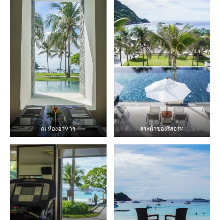
ณ ห้องอาหาร
สระน้ำของรีสอร์ท