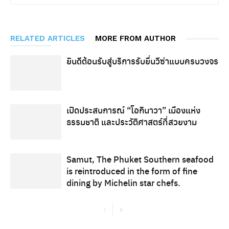
RELATED ARTICLES
MORE FROM AUTHOR
ยินดีต้อนรับสู่บริการรับยื่นวีซ่าแบบครบวงจร
เปิดประสบการณ์ “โอกินาวา” เมืองแห่ง
ธรรมชาติ และประวัติศาสตร์ที่สวยงาม
Samut, The Phuket Southern seafood
is reintroduced in the form of fine
dining by Michelin star chefs.