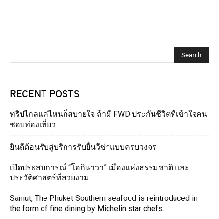
RECENT POSTS
ทริปไกลแค่ไหนก็สบายใจ ถ้ามี FWD ประกันชีวิตที่เข้าใจคน
ชอบท่องเที่ยว
ยินดีต้อนรับสู่บริการรับยื่นวีซ่าแบบครบวงจร
เปิดประสบการณ์ “โอกินาวา” เมืองแห่งธรรมชาติ และ
ประวัติศาสตร์ที่สวยงาม
Samut, The Phuket Southern seafood is reintroduced in
the form of fine dining by Michelin star chefs.