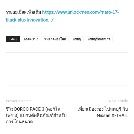
รายละเอียดเพิ่มเติม
https://www.unlockmen.com/maro-17-
black-plus-innovation…/
TAGS
MARO17
หมอๆตะลุยโลก
แชมพู
แชมพูปิดผมขาว
Facebook
LINE
Previous article
Next article
รีวิว DORCO PACE 3 (ดอร์โค
เที่ยวเมืองรอง ไปลพบุรี กับ
เพซ 3) แบรนด์ผลิตภัณฑ์สำหรับ
Nissan X-TRAIL
การโกนหนวด