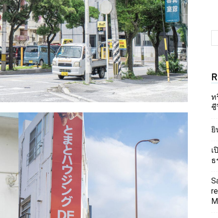
R
ท
ชี
ยิ
เ
ธ
S
re
Mi