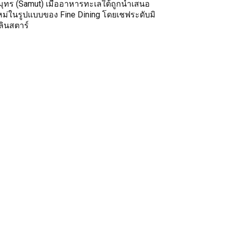
มุทร (Samut) เมื่ออาหารทะเลใต้ถูกนำเสนอ
หม่ในรูปแบบของ Fine Dining โดยเชฟระดับมิ
ลินสตาร์