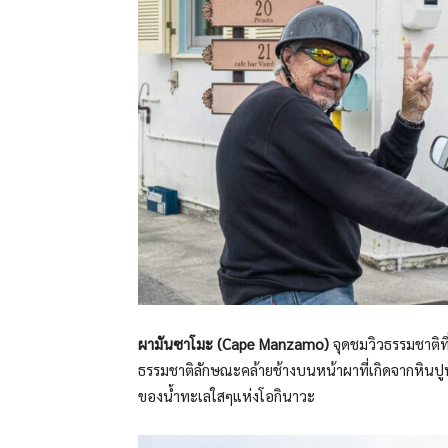
ผามันซาโมะ (Cape Manzamo)
จุดชมวิวธรรมชาติที่
ธรรมชาติลักษณะคล้ายช้างบนหน้าผาที่เกิดจากหินปูน
ของน้ำทะเลใสๆแห่งโอกินาวะ