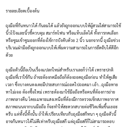
รายละเอียดเบื้องต้น
ถุงมือที่กันหนาวได้ กันลมได้ แล้วยังถูกออกแบบให้ผู้สวมใส่สามารถใช้
นิ้วโป้งและนิ้วชี้ควบคุม สมาร์ทโฟน หรือแท็บเล็ตได้ ทั้งการกดเลือก
หรือซูมเข้าซูมออกที่ต้องใช้การบังคับด้วย 2 นิ้ว นอกจากนี้ ถุงมือช่วง
บริเวณฝ่ามือยังถูกออกแบบให้เพิ่มความสามารถในการยึดจับได้ดีอีก
ด้วย
ถุงมือตัวนี้ถือเป็นเรื่องแปลกใหม่สำหรับเราเลยก็ว่าได้ เพราะปกติ
ถุงมือที่เราใช้กัน ถ้าจะต้องกดมือถือก็ต้องถอดถุงมือก่อน ทำให้ดูเสีย
เวลา ซึ่งบางคนคงเคยมีประสบการณ์ถอดไปถอดมา เอ้า…ถุงมือหาย
หาไม่เจอ ต้องซื้อใหม่ เพราะต้องมาใช้มือถือหรือคนที่ต้องการถ่าย
ภาพกลางคืน โดยเฉพาะแสงเหนือที่ต้องมีการตรวจเช็กสภาพอากาศ
สภาพถนนจากบนมือถือ ก็จะทำให้สะดวกสบายต่อชีวิตเพิ่มขึ้นเยอะ
ครับ แต่ทั้งนี้ทั้งนั้น ถ้าให้เปรียบเทียบกับถุงมือสกีหนา ๆ ถุงมือตัวนี้
อาจกันหนาวได้ไม่ดีเท่าครับถุงมือสกี แต่ถุงมือสกีก็ไม่สามารถตอบ