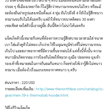
10 องศาเซลเซียส ถือว่าสบาย ๆ ครับ แม้จะต้องเดินท่ามกลางฝนตก
ปรอย ๆ ที่เมืองเรคยาวิค ก็ไม่รู้สึกว่าหนาวมากจนทนไม่ไหว หรือแม้
จะต้องยืนถ่ายรูปแสงเหนือตั้งแต่ 4 ทุ่ม ยันไปถึงตี 4 ก็ยังไม่รู้สึกหนาว
ทรมานจนรับไม่ได้นะครับ แต่ถ้าให้หนาวขนาดติดลบ 30 องศา
เซลเซียส จะใส่ตัวนี้เอาอยู่มั้ย อันนี้คิดว่าไม่น่าได้นะครับ
แจ็คเก็ตตัวนี้เหมาะกับคนที่ต้องการความรู้สึกสบายเวลาสวมใส่ ขนาด
เบา ใส่แล้วดูตัวไม่พอง เก็บง่าย ใช้ในอุณหภูมิช่วงที่ไม่หนาวมากจน
เกินไป และสภาพอากาศที่มีความชื้นจากฝนได้ แต่ทั้งนี้ทั้งนั้น ความ
หนาวมักเกิดจากลม การป้องกันโดยใช้หมวก ถุงมือ ปลอกคอ ถุงเท้า
รองเท้าที่เหมาะสมในการกันลมกันหนาว ก็จะช่วยให้เรารู้สึกไม่หนาว
ทรมาน เมื่อต้องไปในแถบเขตอากาศหนาว ๆ ครับ
สนนราคา : 220 USD
รายละเอียดเพิ่มเติม :
http://www.thenorthface.com/catalog/sc-
gear/men-39-s-thermoball-hoodie.html
วิดีโอรีวิวแจ็คเก็ต