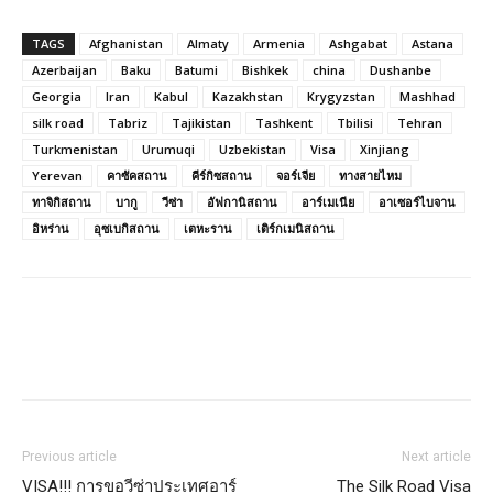
TAGS
Afghanistan
Almaty
Armenia
Ashgabat
Astana
Azerbaijan
Baku
Batumi
Bishkek
china
Dushanbe
Georgia
Iran
Kabul
Kazakhstan
Krygyzstan
Mashhad
silk road
Tabriz
Tajikistan
Tashkent
Tbilisi
Tehran
Turkmenistan
Urumuqi
Uzbekistan
Visa
Xinjiang
Yerevan
คาซัคสถาน
คีร์กิซสถาน
จอร์เจีย
ทางสายไหม
ทาจิกิสถาน
บากู
วีซ่า
อัฟกานิสถาน
อาร์เมเนีย
อาเซอร์ไบจาน
อิหร่าน
อุซเบกิสถาน
เตหะราน
เติร์กเมนิสถาน
Facebook
LINE
Previous article
Next article
VISA!!! การขอวีซ่าประเทศอาร์
The Silk Road Visa