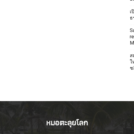
เ
ธ
S
re
Mi
ส
ใ
ช