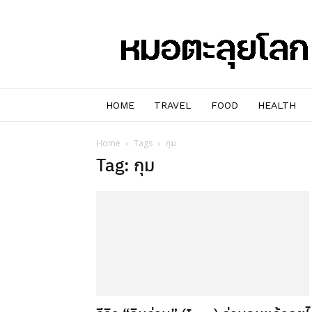
หมอๆ
ตะลุย
โลก
HOME
TRAVEL
FOOD
HEALTH
Home
Tags
กุม
Tag: กุม