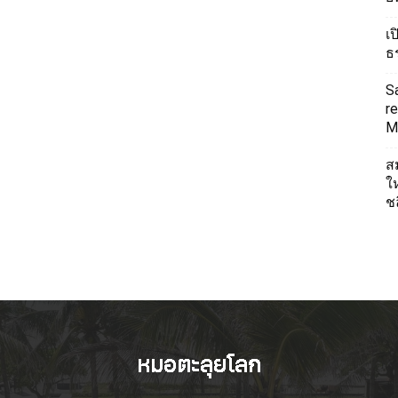
เ
ธ
S
re
Mi
ส
ใ
ช