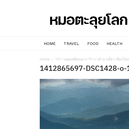
หมอๆ
ตะลุย
โลก
HOME
TRAVEL
FOOD
HEALTH
Home
“เก้า” เหตุผลที่คุณควร “ก้าว” เท้ามาเที่ยว เชียงให
1412865697-DSC1428-o-