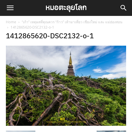
Home
“เก้า” เหตุผลที่คุณควร “ก้าว” เท้ามาเที่ยว เชียงใหม่ และ แม่ฮ่องสอน
1412865620-DSC2132-o-1
1412865620-DSC2132-o-1