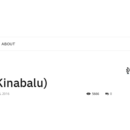
ABOUT
ร
(Kinabalu)
, 2016
5666
0