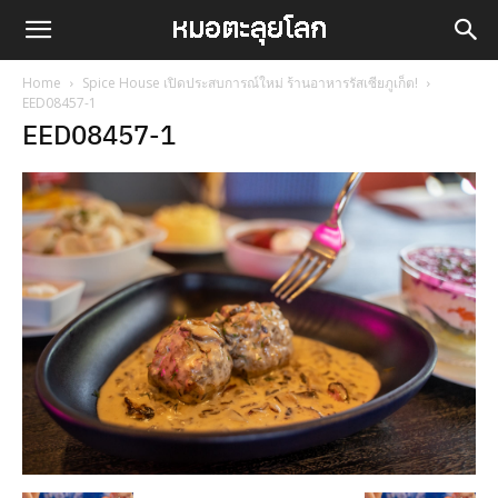
Home
Spice House เปิดประสบการณ์ใหม่ ร้านอาหารรัสเซียภูเก็ต!
EED08457-1
EED08457-1