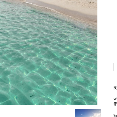
R
ท
ชี
ยิ