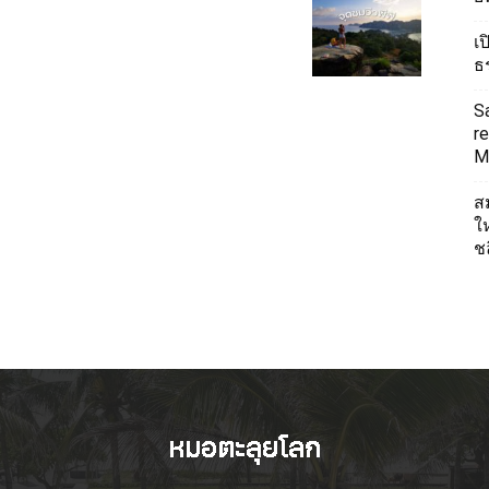
เ
ธ
S
re
Mi
ส
ใ
ช