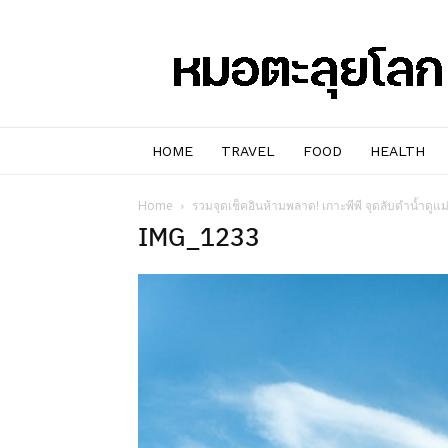
หมอๆ
ตะลุย
โลก
HOME
TRAVEL
FOOD
HEALTH
Home
รวมจุดเช็คอินห้ามพลาด! เกาะพีพี จุดลับดำน้ำดูแ
IMG_1233