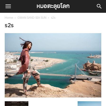
Home
OMAN SAND SEA SUN
s2s
s2s