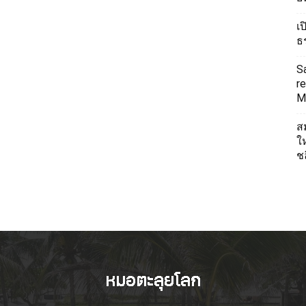
เ
ธ
S
re
Mi
ส
ใ
ช