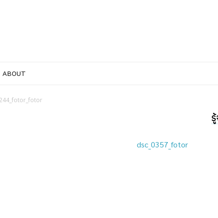
ABOUT
244_fotor_fotor
ร
dsc_0357_fotor