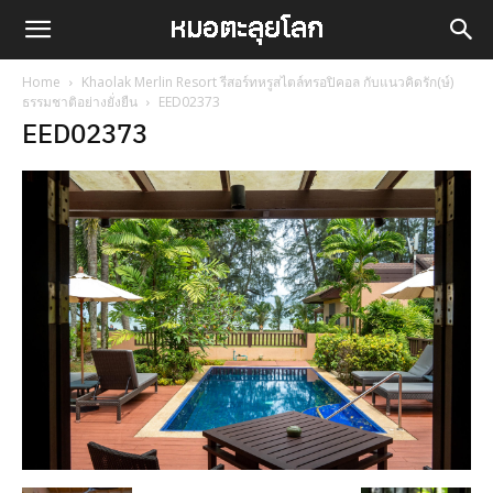
Home
Khaolak Merlin Resort รีสอร์ทหรูสไตล์ทรอปิคอล กับแนวคิดรัก(ษ์)
ธรรมชาติอย่างยั่งยืน
EED02373
EED02373