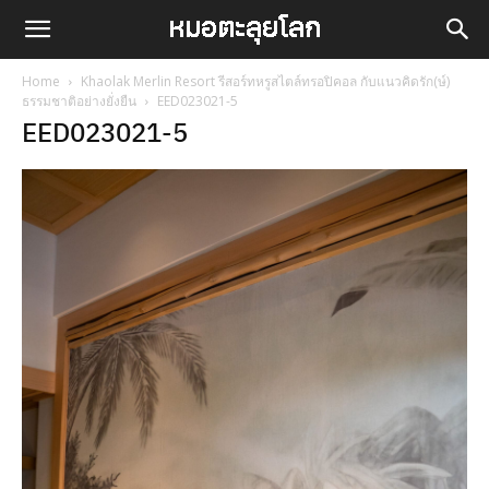
Home
Khaolak Merlin Resort รีสอร์ทหรูสไตล์ทรอปิคอล กับแนวคิดรัก(ษ์)
ธรรมชาติอย่างยั่งยืน
EED023021-5
EED023021-5