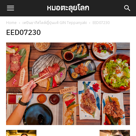
Home
เทปันยากิสไตล์ญี่ปุ่นแท้ GIN Teppanyaki
EED07230
EED07230