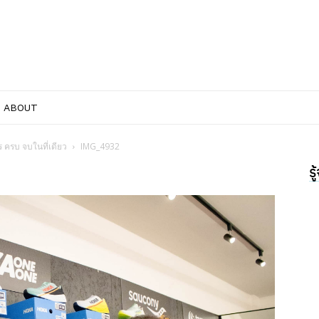
ABOUT
ร ครบ จบในที่เดียว
IMG_4932
ร