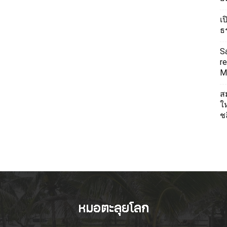
เ
ธ
S
re
Mi
ส
ใ
ช