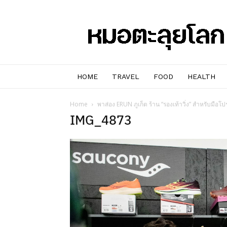
หมอๆ
ตะลุย
โลก
HOME
TRAVEL
FOOD
HEALTH
Home
พาส่อง ERUN ภูเก็ต ร้าน “รองเท้าวิ่ง” สำหรับมือโป
IMG_4873