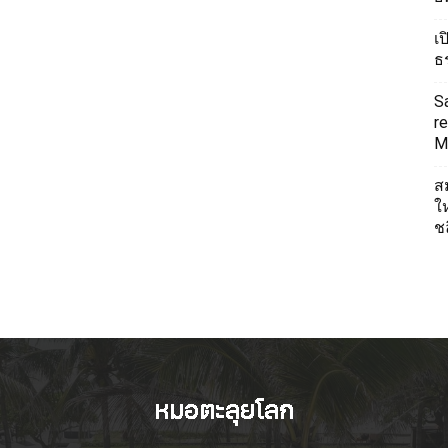
เ
ธ
S
re
Mi
ส
ใ
ช