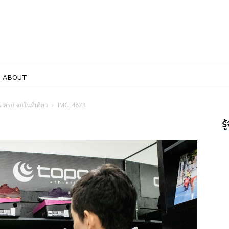
ABOUT
ร ครบ จบในที่เดียว
IMG_4873
ร