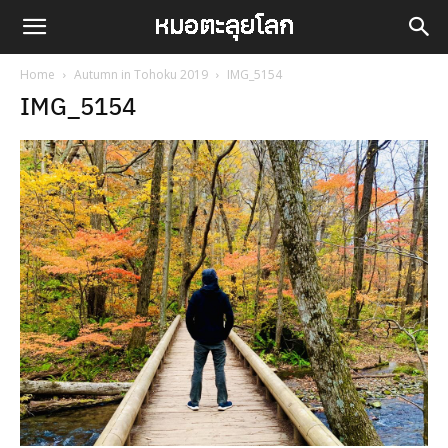
Home
Autumn in Tohoku 2019
IMG_5154
IMG_5154