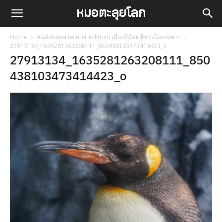
Home
Asahikawa (winter edition) เมืองที่มีแต่สีขาวโดยเฉพาะ
27913134_1635281263208111_850438103473414423_o
27913134_1635281263208111_850
438103473414423_o