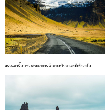
ถนนแถวนี้บางช่วงสวยมากจนห้ามกะพริบตาเลยทีเดียวครับ