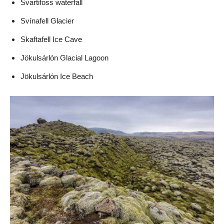
Svartifoss waterfall
Svínafell Glacier
Skaftafell Ice Cave
Jökulsárlón Glacial Lagoon
Jökulsárlón Ice Beach