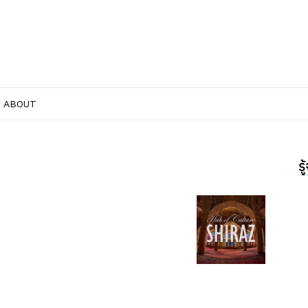
ABOUT
ร