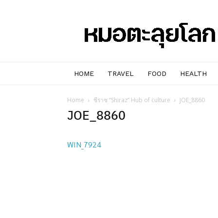
หมอๆ
ตะลุย
โลก
HOME
TRAVEL
FOOD
HEALTH
Home
ชีราซ “Shiraz” Hub of culture
JOE_8860
JOE_8860
WIN_7924