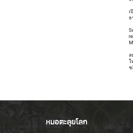
เ
ธ
S
re
Mi
ส
ใ
ช