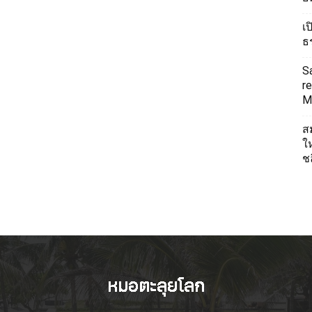
เ
ธ
S
re
Mi
ส
ใ
ช