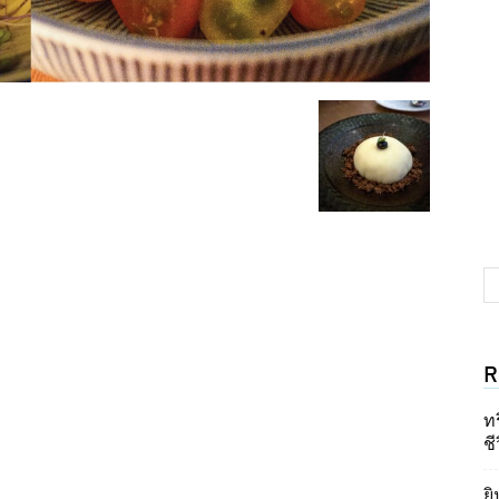
R
ท
ชี
ยิ