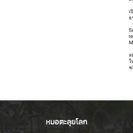
เ
ธ
S
re
Mi
ส
ใ
ช