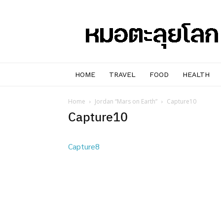
หมอๆ
ตะลุย
โลก
HOME
TRAVEL
FOOD
HEALTH
Home
Jordan “Mars on Earth”
Capture10
Capture10
Capture8