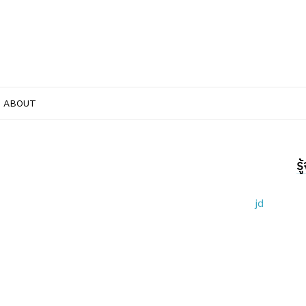
ABOUT
ร
jd