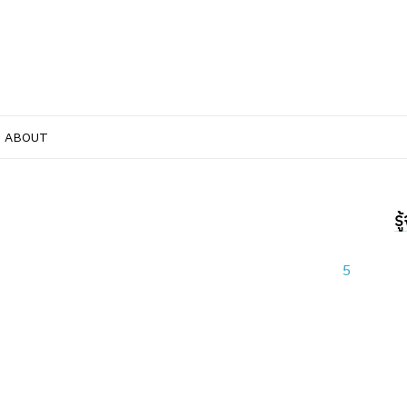
ABOUT
ร
5