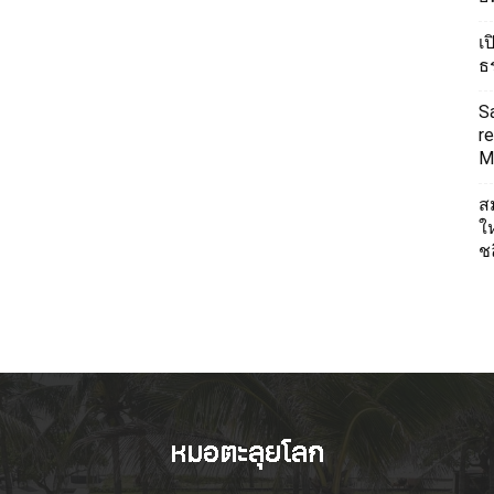
เ
ธ
S
re
Mi
ส
ใ
ช