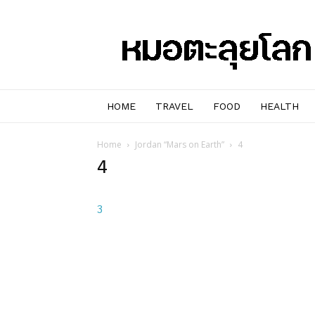
หมอๆ
ตะลุย
โลก
HOME
TRAVEL
FOOD
HEALTH
Home
Jordan “Mars on Earth”
4
4
3