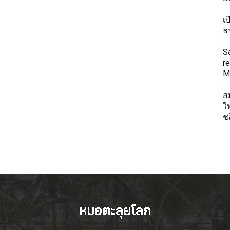
เ
ธ
S
re
Mi
ส
ใ
ช