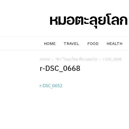
หมอๆ
ตะลุย
โลก
HOME
TRAVEL
FOOD
HEALTH
Home
“ฟ้า” ในมุมใหม่ ที่ต่างออกไป
r-DSC_0668
r-DSC_0668
r-DSC_0652