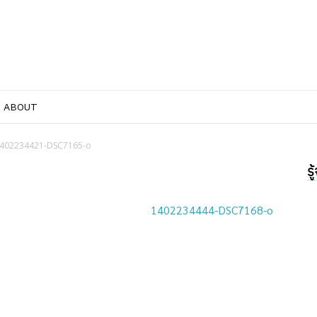
ABOUT
402234421-DSC7165-o
ร
1402234444-DSC7168-o