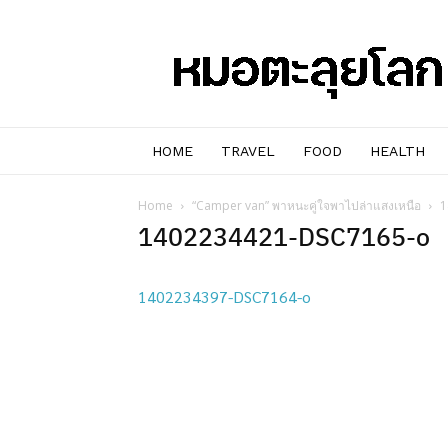
หมอๆ
ตะลุย
โลก
HOME
TRAVEL
FOOD
HEALTH
Home
“Camper van” พาหนะคู่ใจพาไปล่าแสงเหนือ
1
1402234421-DSC7165-o
1402234397-DSC7164-o