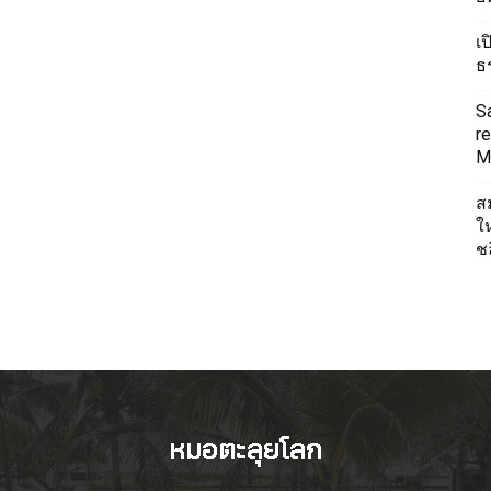
เ
ธ
S
re
Mi
ส
ใ
ช