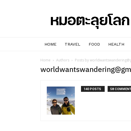
หมอๆ
ตะลุย
โลก
HOME
TRAVEL
FOOD
HEALTH
Home
Authors
Posts by worldwantswandering@
worldwantswandering@gm
140 POSTS
58 COMMEN