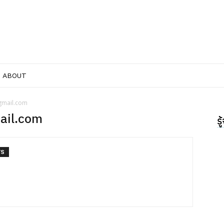
ABOUT
gmail.com
ail.com
ร
TS