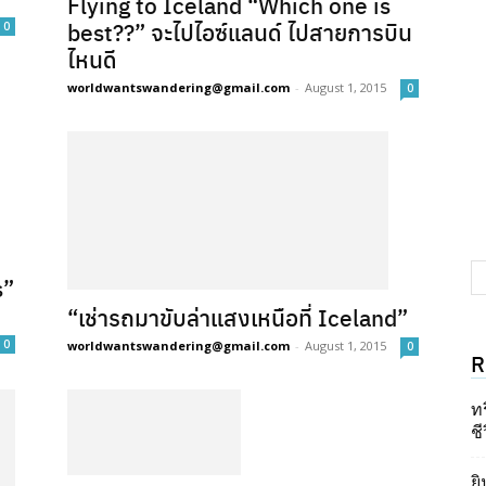
Flying to Iceland “Which one is
best??” จะไปไอซ์แลนด์ ไปสายการบิน
0
ไหนดี
worldwantswandering@gmail.com
-
August 1, 2015
0
s”
“เช่ารถมาขับล่าแสงเหนือที่ Iceland”
0
worldwantswandering@gmail.com
-
August 1, 2015
0
R
ท
ชี
ยิ