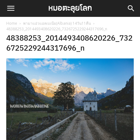
Home
พามาแอ่วแอลเบเนีย(Albania) 14วัน11คืน
48388253_2014493408620226_7326725229244317696_n
48388253_2014493408620226_732
6725229244317696_n