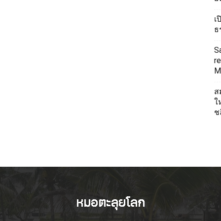
เ
ธ
S
re
Mi
ส
ใ
ช