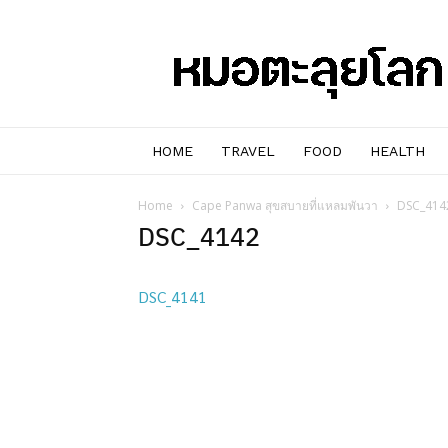
หมอๆ
ตะลุย
โลก
HOME
TRAVEL
FOOD
HEALTH
Home
Cape Panwa สุขสบายที่แหลมพันวา
DSC_414
DSC_4142
DSC_4141