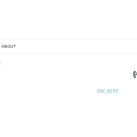
ABOUT
2
ร
DSC_4157