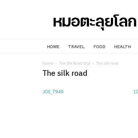
หมอๆ
ตะลุย
โลก
HOME
TRAVEL
FOOD
HEALTH
Home
The Silk Road Visa
The silk road
The silk road
JOE_7949
1