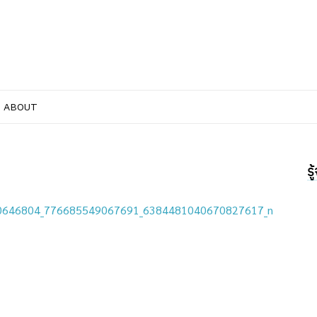
ABOUT
ร
0646804_776685549067691_6384481040670827617_n