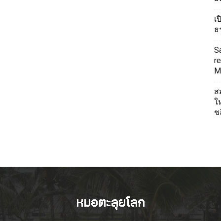
เ
ธ
S
re
Mi
ส
ใ
ช