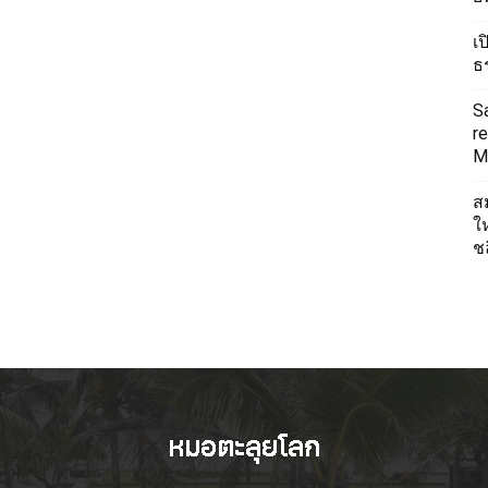
เ
ธ
S
re
Mi
ส
ใ
ช