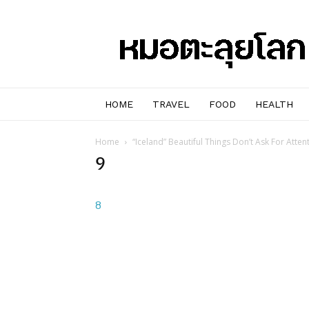
หมอๆ
ตะลุย
โลก
HOME
TRAVEL
FOOD
HEALTH
Home
“Iceland” Beautiful Things Don’t Ask For Atten
9
8