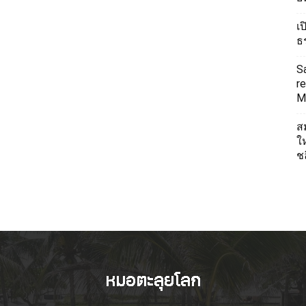
เ
ธ
S
re
Mi
ส
ใ
ช