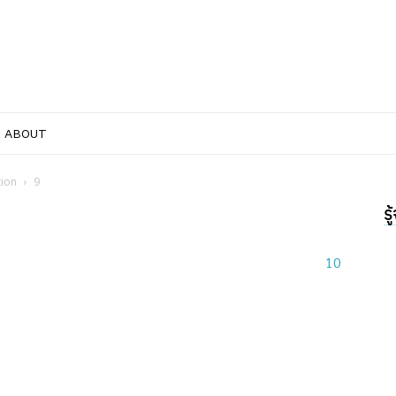
ABOUT
tion
9
ร
10