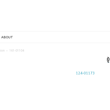
ABOUT
tion
161-01104
ร
124-01173