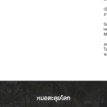
เ
ธ
S
re
Mi
ส
ใ
ช