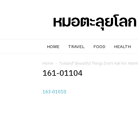
หมอๆ
ตะลุย
โลก
HOME
TRAVEL
FOOD
HEALTH
Home
“Iceland” Beautiful Things Don’t Ask For Atten
161-01104
163-01010