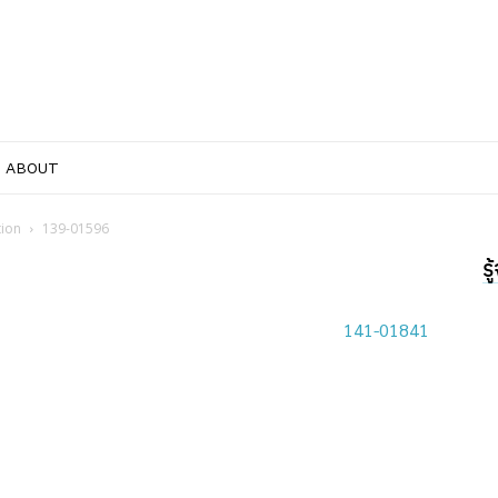
ABOUT
tion
139-01596
ร
141-01841