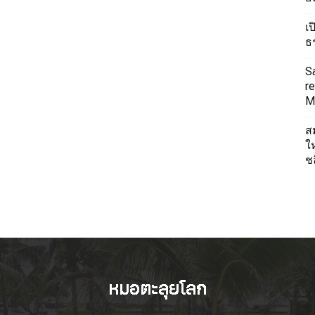
เ
ธ
S
re
Mi
ส
ใ
ช