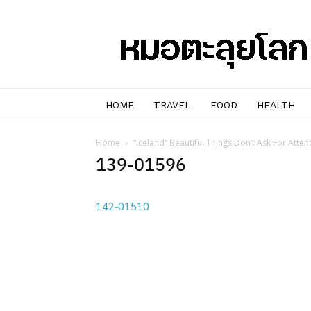
หมอๆ
ตะลุย
โลก
HOME
TRAVEL
FOOD
HEALTH
Home
“Iceland” Beautiful Things Don’t Ask For Atten
139-01596
142-01510