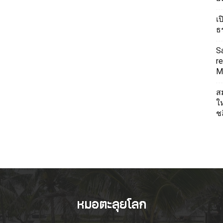
เ
ธ
S
re
Mi
ส
ใ
ช