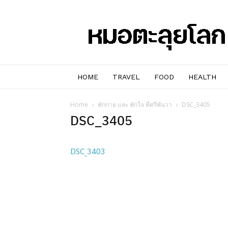
หมอๆ
ตะลุย
โลก
HOME
TRAVEL
FOOD
HEALTH
Home
พักกาย และ พักใจ ที่ศรีพันวา
DSC_3405
DSC_3405
DSC_3403