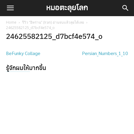
Home
รีวิว “อิหร่าน” (Iran) อ่านจบแล้วลุยได้เลย
24625582125_d7bcf4e574_o
24625582125_d7bcf4e574_o
BeFunky Collage
Persian_Numbers_1_10
รู้จักผมให้มากขึ้น