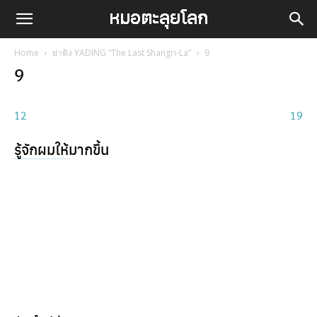
Home
ย่าติง YADING “The Last Shangri-La”
9
9
12
19
รู้จักผมให้มากขึ้น