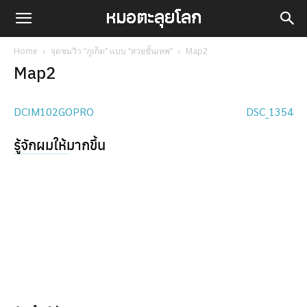
Home
จุดชมวิว “ภูเก็ต” แบบ “สวยขั้นเทพ”
Map2
Map2
DCIM102GOPRO
DSC_1354
รู้จักผมให้มากขึ้น