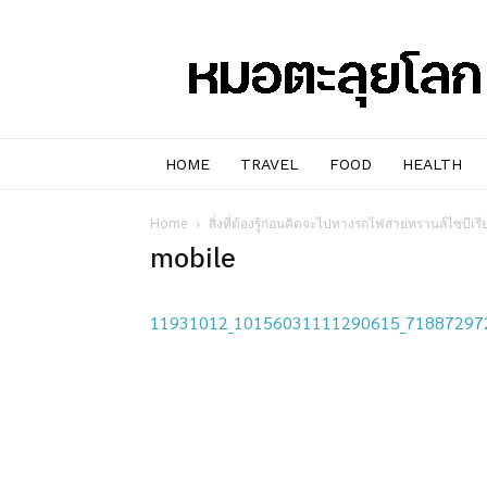
หมอๆ
ตะลุย
โลก
HOME
TRAVEL
FOOD
HEALTH
Home
สิ่งที่ต้องรู้ก่อนคิดจะไปทางรถไฟสายทรานส์ไซบีเรีย
mobile
11931012_10156031111290615_71887297