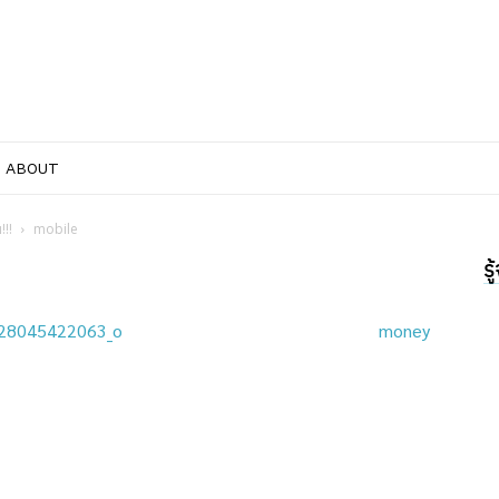
ABOUT
!!!
mobile
ร
28045422063_o
money