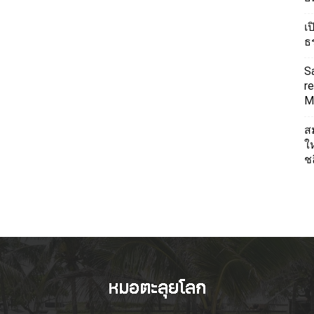
เ
ธ
S
re
Mi
ส
ใ
ช