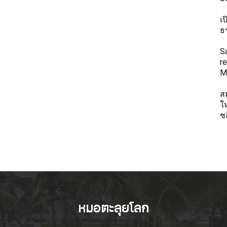
เ
ธ
S
re
Mi
ส
ใ
ช