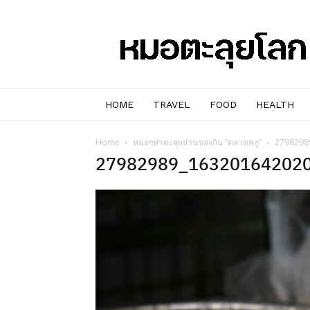
หมอๆ
ตะลุย
โลก
HOME
TRAVEL
FOOD
HEALTH
Home
หมอๆพาตะลุยย่านของกิน “ตลาดพลู”
2798298
27982989_16320164202