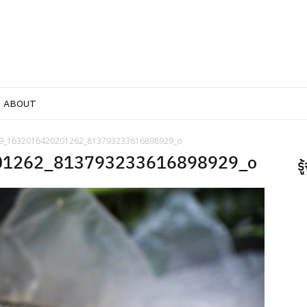
ABOUT
9_1632016420201262_813793233616898929_o
01262_813793233616898929_o
ร