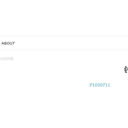
ABOUT
1030708
ร
P1030711