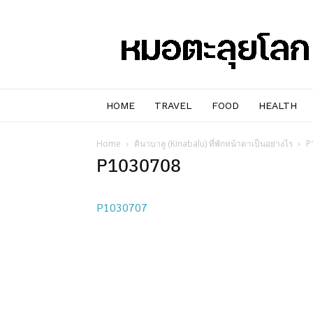
หมอๆ
ตะลุย
โลก
HOME
TRAVEL
FOOD
HEALTH
Home
คินาบาลู (Kinabalu) ที่พักหน้าตาเป็นอย่างไร
P
P1030708
P1030707