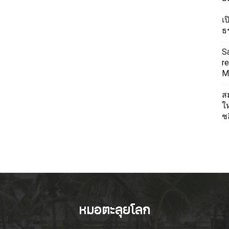
เ
ธ
S
re
Mi
ส
ใ
ช