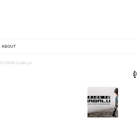
ABOUT
0110304152444_en
ร