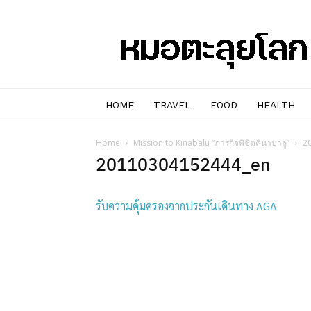
หมอๆ
ตะลุย
โลก
HOME
TRAVEL
FOOD
HEALTH
Home
Mission to Kinabalu “ภารกิจพิชิตคินาบาลู”
2
20110304152444_en
รับความคุ้มครองจากประกันเดินทาง AGA