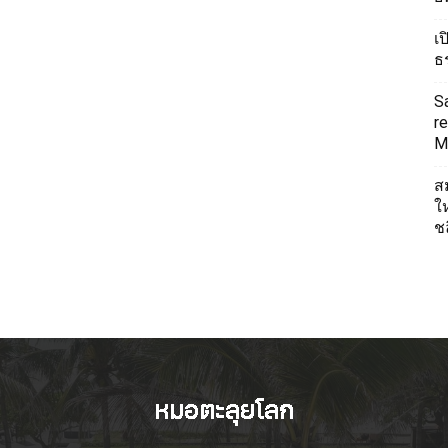
เ
ธ
S
re
Mi
ส
ใ
ช