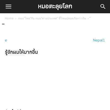
Home
ถนน”ไทย”กับ ถนน”ต่างประเทศ” ที่ไหนปลอดภัยกว่ากัน
e
Nepal1
รู้จักผมให้มากขึ้น