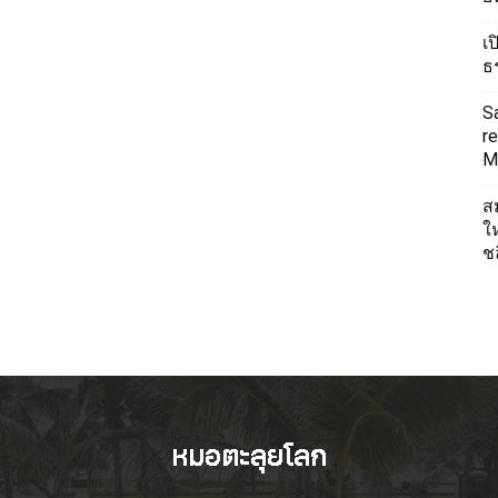
เ
ธ
S
re
Mi
ส
ใ
ช