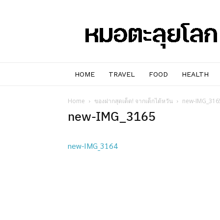
หมอๆ
ตะลุย
โลก
HOME
TRAVEL
FOOD
HEALTH
Home
ของฝากสุดเด็ด! จากเด็กไต้หวัน
new-IMG_316
new-IMG_3165
new-IMG_3164