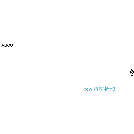
ABOUT
5
ร
new-特厚蜜汁3